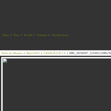
Inicio
•
Foro
•
El club
•
Contacto
•
Área de socios
Todos los álbumes
•
Mayo/2023
•
CANALILLOS 2.0
• IMG_20230507_121450 (1280x768)