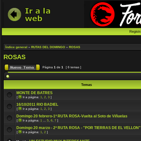
Registr
Índice general
»
RUTAS DEL DOMINGO
»
ROSAS
ROSAS
Página
1
de
1
[ 6 temas ]
Temas
MONTE DE BATRES
[
Ir a página:
1
,
2
,
3
]
16/10/2011 RIO BADIEL
[
Ir a página:
1
,
2
,
3
]
Domingo 20 febrero-1ª RUTA ROSA-Vuelta al Soto de Viñuelas
[
Ir a página:
1
...
5
,
6
,
7
]
Domingo 20 marzo - 2ª RUTA ROSA - "POR TIERRAS DE EL VELLON"
[
Ir a página:
1
,
2
]