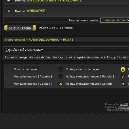
UN ESTUDIO MUY INTERESANTE
Movido:
ANIMARSE
Movido:
Mostrar temas previos:
Página
1
de
1
[ 6 temas ]
Índice general
»
RUTAS DEL DOMINGO
»
ROSAS
¿Quién está conectado?
Usuarios navegando por este Foro: No hay usuarios registrados visitando el Foro y 1 invitad
Nuevos mensajes
No hay nuevos mensajes
Mensajes nuevos [ Popular ]
No hay mensajes nuevos [ Popular ]
F
Mensajes nuevos [ Cerrado ]
No hay mensajes nuevos [ Cerrado ]
Powered by
phpBB
Designed by
Vjachesl
Traducción al espa