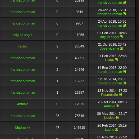
francisco roman
0
10199
francisco roman
24 Abr 2018, 15:01
francisco roman
0
9819
francisco roman
24 Abr 2018, 13:55
francisco roman
0
9787
francisco roman
02 Feb 2017, 10:43
miguel angel
0
11056
miguel angel
21 Dic 2016, 23:42
raulito
9
26549
Jose vicente
21 Feb 2016, 22:48
francisco roman
15
46891
Clau6
14 Ene 2016, 22:00
francisco roman
2
14946
francisco roman
12 Dic 2014, 20:33
francisco roman
1
13232
francisco roman
13 Nov 2014, 17:23
francisco roman
1
13587
Petardroño
28 Oct 2014, 00:13
Antonio
0
12025
Antonio
06 May 2014, 22:17
francisco roman
28
78616
joselete
26 Feb 2014, 15:19
Mudrockk
47
145810
Lucho
05 Nov 2013, 22:52