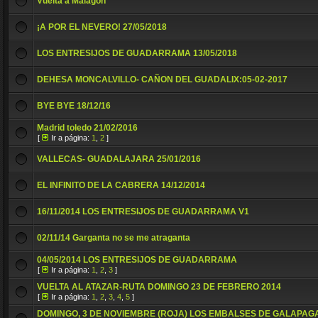
Vuelta a Malagón
¡A POR EL NEVERO! 27/05/2018
LOS ENTRESIJOS DE GUADARRAMA 13/05/2018
DEHESA MONCALVILLO- CAÑON DEL GUADALIX:05-02-2017
BYE BYE 18/12/16
Madrid toledo 21/02/2016
[
Ir a página:
1
,
2
]
VALLECAS- GUADALAJARA 25/01/2016
EL INFINITO DE LA CABRERA 14/12/2014
16/11/2014 LOS ENTRESIJOS DE GUADARRAMA V1
02/11/14 Garganta no se me atraganta
04/05/2014 LOS ENTRESIJOS DE GUADARRAMA
[
Ir a página:
1
,
2
,
3
]
VUELTA AL ATAZAR-RUTA DOMINGO 23 DE FEBRERO 2014
[
Ir a página:
1
,
2
,
3
,
4
,
5
]
DOMINGO, 3 DE NOVIEMBRE (ROJA) LOS EMBALSES DE GALAPAG