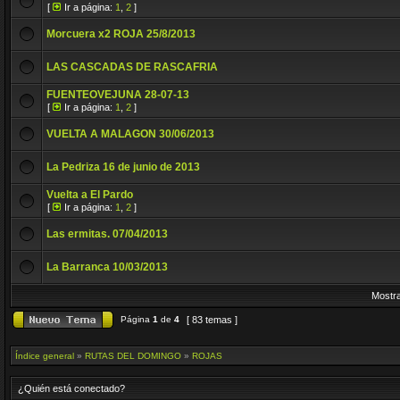
[
Ir a página:
1
,
2
]
Morcuera x2 ROJA 25/8/2013
LAS CASCADAS DE RASCAFRIA
FUENTEOVEJUNA 28-07-13
[
Ir a página:
1
,
2
]
VUELTA A MALAGON 30/06/2013
La Pedriza 16 de junio de 2013
Vuelta a El Pardo
[
Ir a página:
1
,
2
]
Las ermitas. 07/04/2013
La Barranca 10/03/2013
Mostra
Página
1
de
4
[ 83 temas ]
Índice general
»
RUTAS DEL DOMINGO
»
ROJAS
¿Quién está conectado?