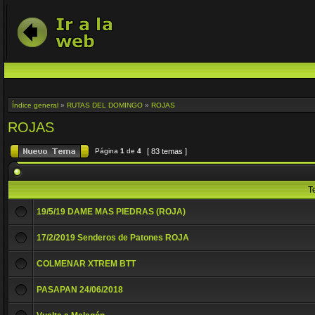
Índice general
»
RUTAS DEL DOMINGO
»
ROJAS
ROJAS
Página
1
de
4
[ 83 temas ]
T
19/5/19 DAME MAS PIEDRAS (ROJA)
17/2/2019 Senderos de Patones ROJA
COLMENAR XTREM BTT
PASAPAN 24/06/2018