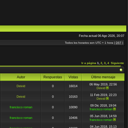
Fecha actual 06 Ago 2026, 20:07
Todos los horarios son UTC + 1 hora [
DST
]
Ir a página
1
,
2
,
3
,
4
Siguiente
Autor
Respuestas
Vistas
Último mensaje
06 May 2019, 22:56
Deivid
0
16014
Deivid
11 Feb 2019, 22:23
Deivid
0
10163
Deivid
09 Dic 2018, 19:04
francisco roman
0
10090
francisco roman
05 Jun 2018, 14:59
francisco roman
0
10406
francisco roman
04 Jun 2018, 15:13