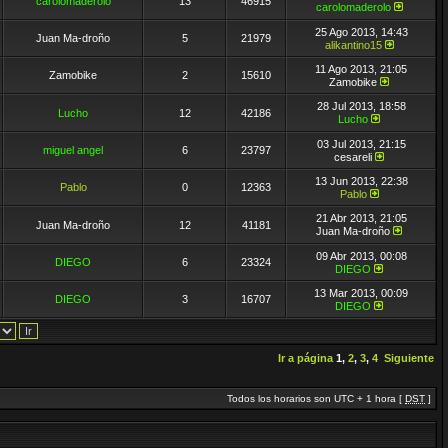
carolomaderolo
13
46915
carolomaderolo
25 Ago 2013, 14:43
Juan Ma-droño
5
21979
alikantino15
11 Ago 2013, 21:05
Zamobike
2
15610
Zamobike
28 Jul 2013, 18:58
Lucho
12
42186
Lucho
03 Jul 2013, 21:15
miguel angel
6
23797
cesareli
13 Jun 2013, 22:38
Pablo
0
12363
Pablo
21 Abr 2013, 21:05
Juan Ma-droño
12
41181
Juan Ma-droño
09 Abr 2013, 00:08
DIEGO
6
23324
DIEGO
13 Mar 2013, 00:09
DIEGO
3
16707
DIEGO
Ir a página
1
,
2
,
3
,
4
Siguiente
Todos los horarios son UTC + 1 hora [
DST
]