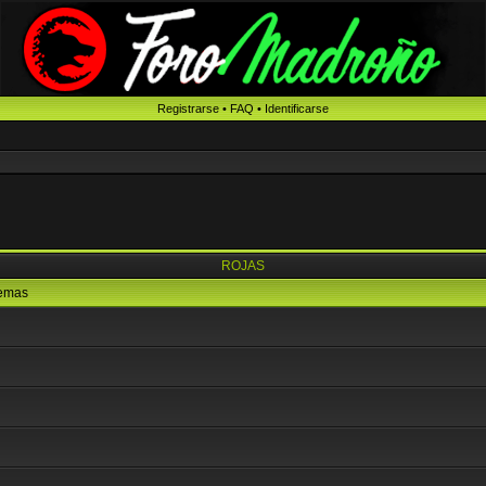
Registrarse
•
FAQ
•
Identificarse
ROJAS
emas