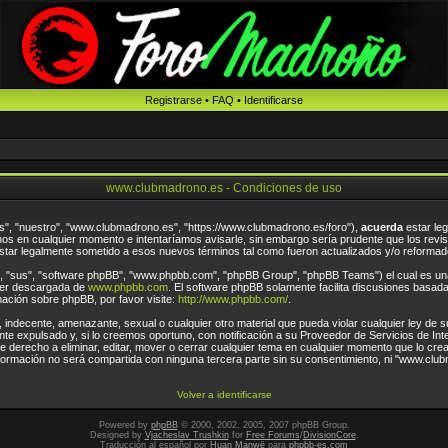
Registrarse
•
FAQ
•
Identificarse
www.clubmadrono.es - Condiciones de uso
s", "nuestro", "www.clubmadrono.es", "https://www.clubmadrono.es/foro"),
acuerda
estar leg
s en cualquier momento e intentaríamos avisarle, sin embargo sería prudente que los revis
tar legalmente sometido a esos nuevos términos tal como fueron actualizados y/o reformad
", "sus", "software phpBB", "www.phpbb.com", "phpBB Group", "phpBB Teams") el cual es una 
 ser descargada de
www.phpbb.com
. El software phpBB solamente facilita discusiones basad
ción sobre phpBB, por favor visite:
http://www.phpbb.com/
.
, indecente, amenazante, sexual o cualquier otro material que pueda violar cualquier ley de
 expulsado y, si lo creemos oportuno, con notificación a su Proveedor de Servicios de Int
 derecho a eliminar, editar, mover o cerrar cualquier tema en cualquier momento que lo c
ormación no será compartida con ninguna tercera parte sin su consentimiento, ni "www.clu
Volver a identificarse
Powered by
phpBB
© 2000, 2002, 2005, 2007 phpBB Group.
Designed by
Vjacheslav Trushkin
for
Free Forums
/
DivisionCore
.
Traducción al español por
Huan Manwë
para
phpbb-es.com