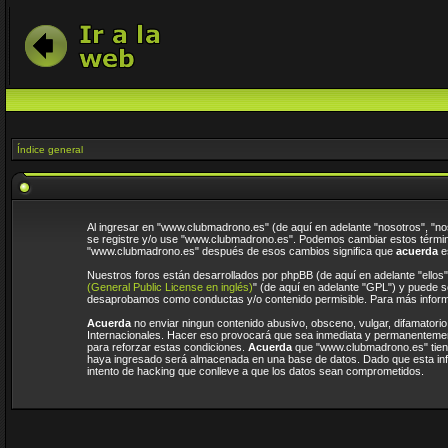
Índice general
Al ingresar en "www.clubmadrono.es" (de aquí en adelante "nosotros", "no
se registre y/o use "www.clubmadrono.es". Podemos cambiar estos término
"www.clubmadrono.es" después de esos cambios significa que
acuerda
es
Nuestros foros están desarrollados por phpBB (de aquí en adelante "ellos
(General Public License en inglés)
" (de aquí en adelante "GPL") y puede
desaprobamos como conductas y/o contenido permisible. Para más informa
Acuerda
no enviar ningun contenido abusivo, obsceno, vulgar, difamatorio
Internacionales. Hacer eso provocará que sea inmediata y permanentemente
para reforzar estas condiciones.
Acuerda
que "www.clubmadrono.es" tiene
haya ingresado será almacenada en una base de datos. Dado que esta inf
intento de hacking que conlleve a que los datos sean comprometidos.