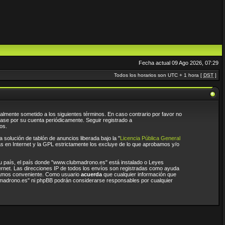
Fecha actual 09 Ago 2026, 07:29
Todos los horarios son UTC + 1 hora [
DST
]
almente sometido a los siguientes términos. En caso contrario por favor no
ase por su cuenta periódicamente. Seguir registrado a
os.
solución de tablón de anuncios liberada bajo la "
Licencia Pública General
as en Internet y la GPL estrictamente los excluye de lo que aprobamos y/o
 su país, el país donde "www.clubmadrono.es" está instalado o Leyes
ernet. Las direcciones IP de todos los envíos son registradas como ayuda
reamos conveniente. Como usuario
acuerda
que cualquier información que
bmadrono.es" ni phpBB podrán considerarse responsables por cualquier