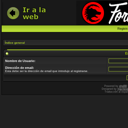
Registr
Índice general
En
Nombre de Usuario:
Dirección de email:
Esta debe ser la dirección de email que introdujo al registrarse.
Powered by
phpBB
Designed by
Vjachesl
Traducción al espa