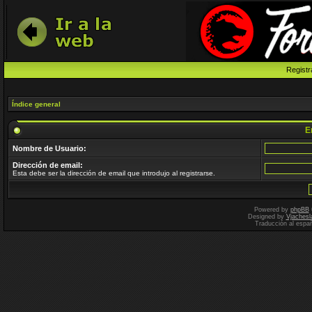
Registr
Índice general
En
Nombre de Usuario:
Dirección de email:
Esta debe ser la dirección de email que introdujo al registrarse.
Powered by
phpBB
Designed by
Vjachesl
Traducción al espa