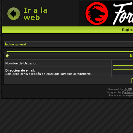
Registr
Índice general
En
Nombre de Usuario:
Dirección de email:
Esta debe ser la dirección de email que introdujo al registrarse.
Powered by
phpBB
Designed by
Vjachesl
Traducción al espa