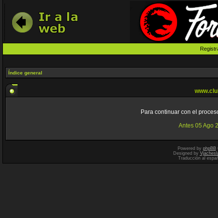
Registr
Índice general
www.clu
Para continuar con el proceso
Antes 05 Ago 
Powered by
phpBB
Designed by
Vjachesl
Traducción al espa