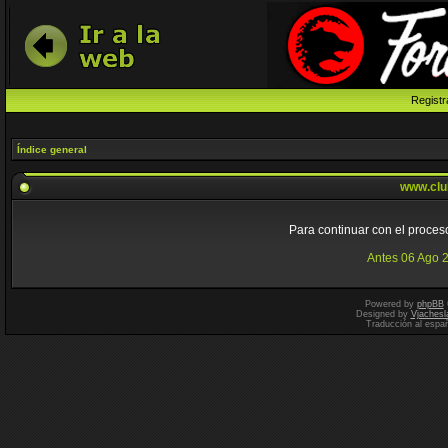
Registr
Índice general
www.clu
Para continuar con el proceso
Antes 06 Ago 
Powered by
phpBB
Designed by
Vjachesl
Traducción al espa