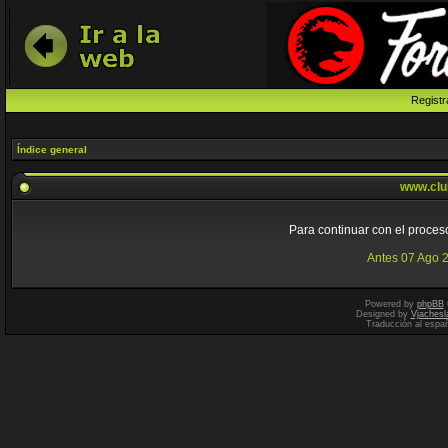
Registr
Índice general
www.clu
Para continuar con el proceso
Antes 07 Ago 
Powered by
phpBB
Designed by
Vjachesl
Traducción al espa