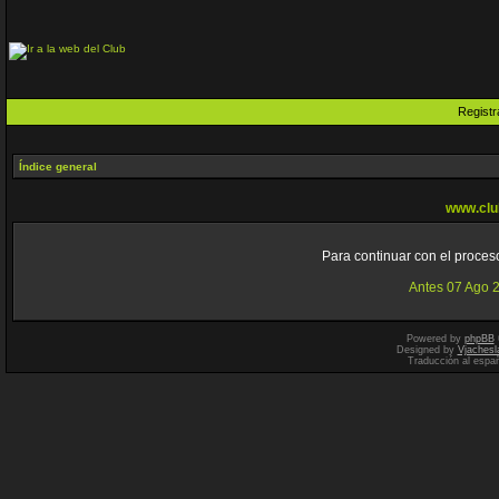
Registr
Índice general
www.clu
Para continuar con el proceso
Antes 07 Ago 
Powered by
phpBB
Designed by
Vjachesl
Traducción al espa