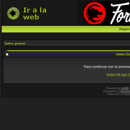
Registr
Índice general
www.clu
Para continuar con el proceso
Antes 06 Ago 
Powered by
phpBB
Designed by
Vjachesl
Traducción al espa