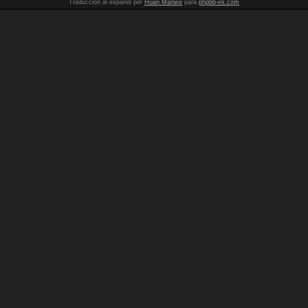
Traducción al español por
Huan Manwë
para
phpbb-es.com