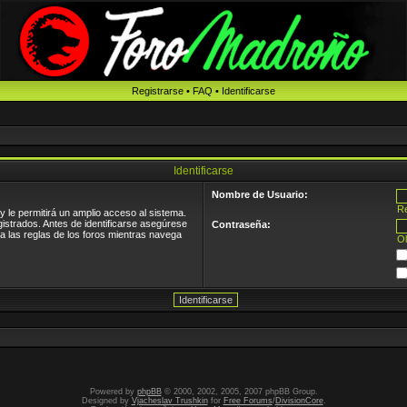
Registrarse
•
FAQ
•
Identificarse
Identificarse
Nombre de Usuario:
Re
 le permitirá un amplio acceso al sistema.
gistrados. Antes de identificarse asegúrese
Contraseña:
ea las reglas de los foros mientras navega
Ol
Powered by
phpBB
© 2000, 2002, 2005, 2007 phpBB Group.
Designed by
Vjacheslav Trushkin
for
Free Forums
/
DivisionCore
.