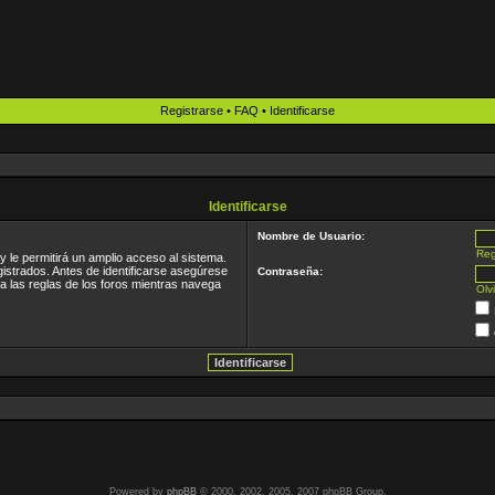
Registrarse
•
FAQ
•
Identificarse
Identificarse
Nombre de Usuario:
Reg
 le permitirá un amplio acceso al sistema.
gistrados. Antes de identificarse asegúrese
Contraseña:
ea las reglas de los foros mientras navega
Olv
Powered by
phpBB
© 2000, 2002, 2005, 2007 phpBB Group.