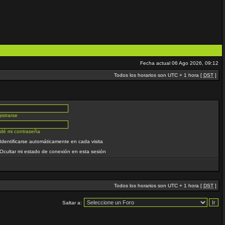
Fecha actual 06 Ago 2026, 09:12
Todos los horarios son UTC + 1 hora [
DST
]
istrarse
idé mi contraseña
Identificarse automáticamente en cada visita
Ocultar mi estado de conexión en esta sesión
Todos los horarios son UTC + 1 hora [
DST
]
Saltar a: