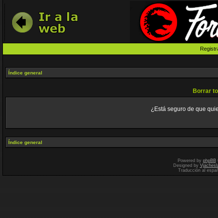
Registr
Índice general
Borrar to
¿Está seguro de que quier
Índice general
Powered by
phpBB
Designed by
Vjachesl
Traducción al espa