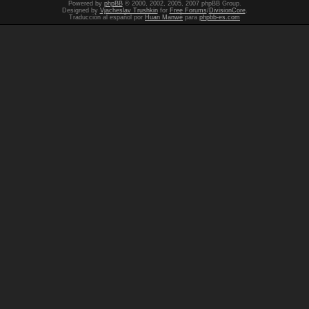
Powered by
phpBB
© 2000, 2002, 2005, 2007 phpBB Group.
Designed by
Vjacheslav Trushkin
for
Free Forums
/
DivisionCore
.
Traducción al español por
Huan Manwë
para
phpbb-es.com