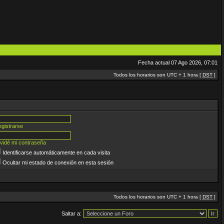
Fecha actual 07 Ago 2026, 07:01
Todos los horarios son UTC + 1 hora [
DST
]
gistrarse
vidé mi contraseña
Identificarse automáticamente en cada visita
Ocultar mi estado de conexión en esta sesión
Todos los horarios son UTC + 1 hora [
DST
]
Saltar a: