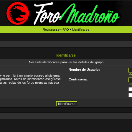
Registrarse
•
FAQ
•
Identificarse
Identificarse
Necesita identificarse para ver los detalles del grupo
Nombre de Usuario:
Re
 le permitirá un amplio acceso al sistema.
gistrados. Antes de identificarse asegúrese
Contraseña:
ea las reglas de los foros mientras navega
Ol