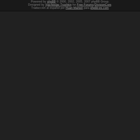
Powered by
phpBB
© 2000, 2002, 2005, 2007 phpBB Group.
Designed by
Vjacheslav Trushkin
for
Free Forums
/
DivisionCore
.
Traducción al español por
Huan Manwë
para
phpbb-es.com