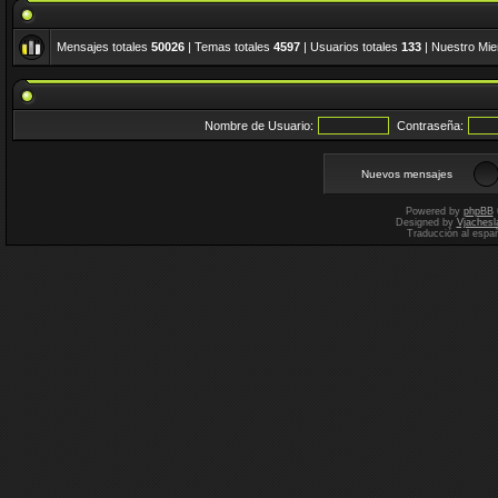
Mensajes totales
50026
| Temas totales
4597
| Usuarios totales
133
| Nuestro Mi
Nombre de Usuario:
Contraseña:
Nuevos mensajes
Powered by
phpBB
Designed by
Vjachesl
Traducción al espa