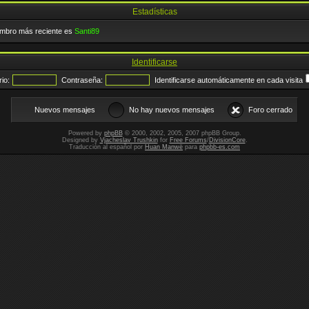
Estadísticas
embro más reciente es
Santi89
Identificarse
io:
Contraseña:
Identificarse automáticamente en cada visita
Nuevos mensajes
No hay nuevos mensajes
Foro cerrado
Powered by
phpBB
© 2000, 2002, 2005, 2007 phpBB Group.
Designed by
Vjacheslav Trushkin
for
Free Forums
/
DivisionCore
.
Traducción al español por
Huan Manwë
para
phpbb-es.com