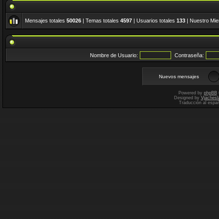
Mensajes totales
50026
| Temas totales
4597
| Usuarios totales
133
| Nuestro Mi
Nombre de Usuario:
Contraseña:
Nuevos mensajes
Powered by
phpBB
Designed by
Vjachesl
Traducción al espa