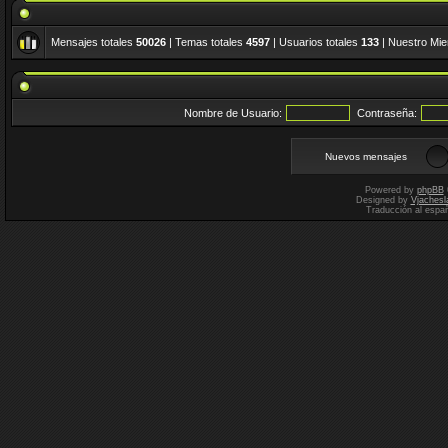
Mensajes totales
50026
| Temas totales
4597
| Usuarios totales
133
| Nuestro Mi
Nombre de Usuario:
Contraseña:
Nuevos mensajes
Powered by
phpBB
Designed by
Vjachesl
Traducción al espa