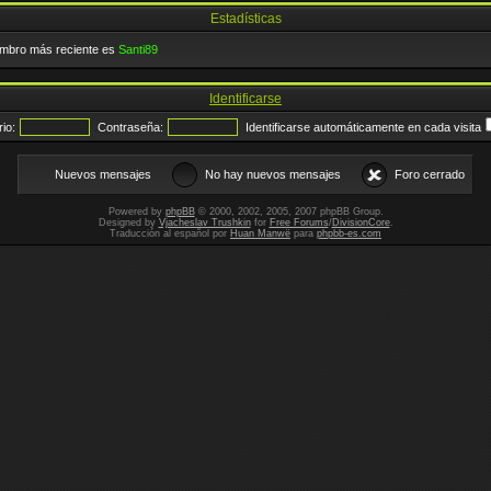
Estadísticas
embro más reciente es
Santi89
Identificarse
io:
Contraseña:
Identificarse automáticamente en cada visita
Nuevos mensajes
No hay nuevos mensajes
Foro cerrado
Powered by
phpBB
© 2000, 2002, 2005, 2007 phpBB Group.
Designed by
Vjacheslav Trushkin
for
Free Forums
/
DivisionCore
.
Traducción al español por
Huan Manwë
para
phpbb-es.com