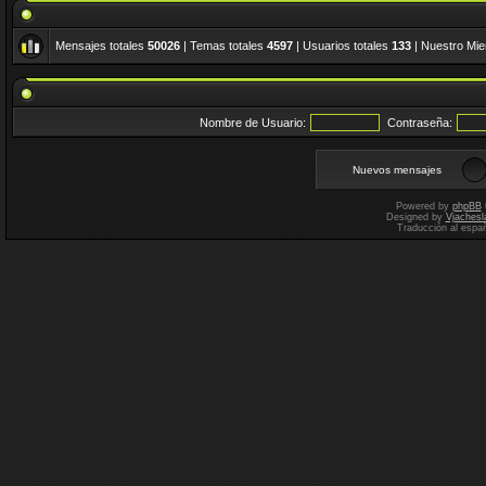
Mensajes totales
50026
| Temas totales
4597
| Usuarios totales
133
| Nuestro Mi
Nombre de Usuario:
Contraseña:
Nuevos mensajes
Powered by
phpBB
Designed by
Vjachesl
Traducción al espa