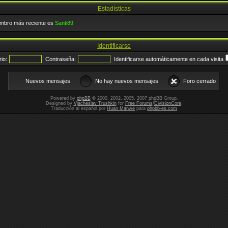
Estadísticas
embro más reciente es
Santi89
Identificarse
io:
Contraseña:
Identificarse automáticamente en cada visita
Nuevos mensajes
No hay nuevos mensajes
Foro cerrado
Powered by
phpBB
© 2000, 2002, 2005, 2007 phpBB Group.
Designed by
Vjacheslav Trushkin
for
Free Forums
/
DivisionCore
.
Traducción al español por
Huan Manwë
para
phpbb-es.com