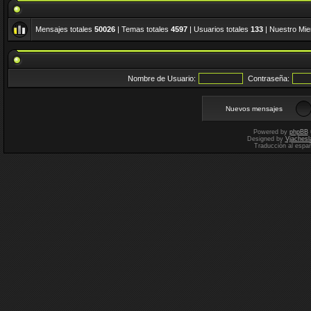
Mensajes totales
50026
| Temas totales
4597
| Usuarios totales
133
| Nuestro Mi
Nombre de Usuario:
Contraseña:
Nuevos mensajes
Powered by
phpBB
Designed by
Vjachesl
Traducción al espa