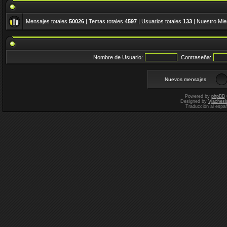
Mensajes totales
50026
| Temas totales
4597
| Usuarios totales
133
| Nuestro Mi
Nombre de Usuario:
Contraseña:
Nuevos mensajes
Powered by
phpBB
Designed by
Vjachesl
Traducción al espa