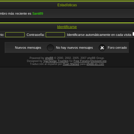
Estadísticas
embro más reciente es
Santi89
Identificarse
io:
Contraseña:
Identificarse automáticamente en cada visita
Nuevos mensajes
No hay nuevos mensajes
Foro cerrado
Powered by
phpBB
© 2000, 2002, 2005, 2007 phpBB Group.
Designed by
Vjacheslav Trushkin
for
Free Forums
/
DivisionCore
.
Traducción al español por
Huan Manwë
para
phpbb-es.com