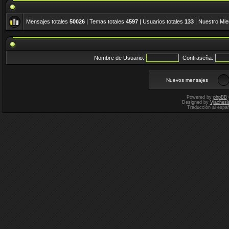
Mensajes totales
50026
| Temas totales
4597
| Usuarios totales
133
| Nuestro Mi
Nombre de Usuario:
Contraseña:
Nuevos mensajes
Powered by
phpBB
Designed by
Vjachesl
Traducción al espa