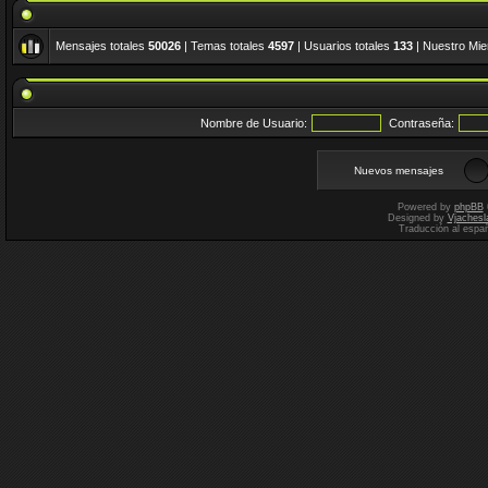
Mensajes totales
50026
| Temas totales
4597
| Usuarios totales
133
| Nuestro Mi
Nombre de Usuario:
Contraseña:
Nuevos mensajes
Powered by
phpBB
Designed by
Vjachesl
Traducción al espa