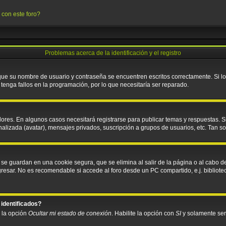
 con este foro?
Problemas acerca de la identificación y el registro
 que su nombre de usuario y contraseña se encuentren escritos correctamente. Si 
tenga fallos en la programación, por lo que necesitaría ser reparado.
ores. En algunos casos necesitará registrarse para publicar temas y respuestas. S
nalizada (avatar), mensajes privados, suscripción a grupos de usuarios, etc. Tan
 se guardan en una cookie segura, que se elimina al salir de la página o al cabo d
sar. No es recomendable si accede al foro desde un PC compartido, e.j. biblioteca, 
 identificados?
á la opción
Ocultar mi estado de conexión
. Habilite la opción con
SI
y solamente ser