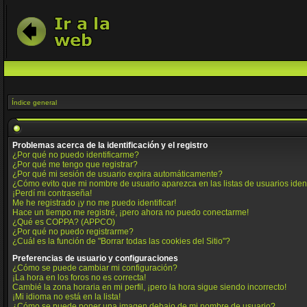
Índice general
Problemas acerca de la identificación y el registro
¿Por qué no puedo identificarme?
¿Por qué me tengo que registrar?
¿Por qué mi sesión de usuario expira automáticamente?
¿Cómo evito que mi nombre de usuario aparezca en las listas de usuarios iden
¡Perdí mi contraseña!
Me he registrado ¡y no me puedo identificar!
Hace un tiempo me registré, ¡pero ahora no puedo conectarme!
¿Qué es COPPA? (APPCO)
¿Por qué no puedo registrarme?
¿Cuál es la función de "Borrar todas las cookies del Sitio"?
Preferencias de usuario y configuraciones
¿Cómo se puede cambiar mi configuración?
¡La hora en los foros no es correcta!
Cambié la zona horaria en mi perfil, ¡pero la hora sigue siendo incorrecto!
¡Mi idioma no está en la lista!
¿Cómo se puede poner una imagen debajo de mi nombre de usuario?