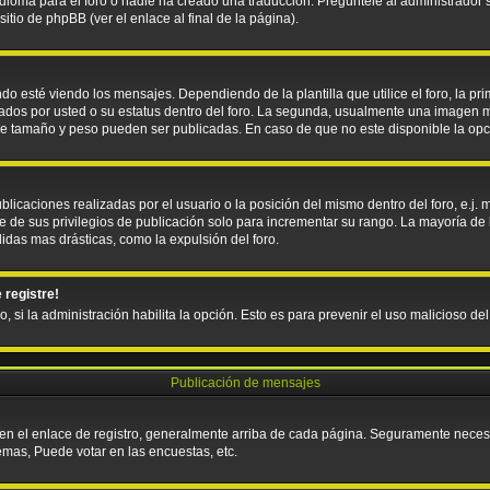
ioma para el foro o nadie ha creado una traducción. Pregúntele al administrador si
tio de phpBB (ver el enlace al final de la página).
sté viendo los mensajes. Dependiendo de la plantilla que utilice el foro, la pri
icados por usted o su estatus dentro del foro. La segunda, usualmente una imagen
que tamaño y peso pueden ser publicadas. En caso de que no este disponible la op
licaciones realizadas por el usuario o la posición del mismo dentro del foro, e.j
e de sus privilegios de publicación solo para incrementar su rango. La mayoría de 
idas mas drásticas, como la expulsión del foro.
 registre!
o, si la administración habilita la opción. Esto es para prevenir el uso malicioso d
Publicación de mensajes
 en el enlace de registro, generalmente arriba de cada página. Seguramente necesit
emas, Puede votar en las encuestas, etc.