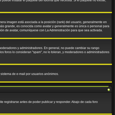
 puede instalar el paquete del idioma que necesita. Si el paquete no existe,
mera imagen está asociada a la posición (rank) del usuario, generalmente en
 más grande, es conocida como avatar y generalmente es única o personal para
ción de avatar, comuníquese con La Administración para que sea activada.
. moderadores y administradores. En general, no puede cambiar su rango
los foros lo consideran "spam", no lo toleran, y moderadores o administradores
el sistema de e-mail por usuarios anónimos.
e registrarse antes de poder publicar y responder. Abajo de cada foro