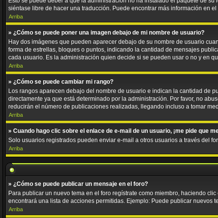
Esto se puede deber a que la administración no ha instalado el paquete de su id
siéntase libre de hacer una traducción. Puede encontrar más información en el si
Arriba
» ¿Cómo se puede poner una imagen debajo de mi nombre de usuario?
Hay dos imágenes que pueden aparecer debajo de su nombre de usuario cuando e
forma de estrellas, bloques o puntos, indicando la cantidad de mensajes publ
cada usuario. Es la administración quien decide si se pueden usar o no y en 
Arriba
» ¿Cómo se puede cambiar mi rango?
Los rangos aparecen debajo del nombre de usuario e indican la cantidad de pub
directamente ya que está determinado por la administración. Por favor, no abus
reducirán el número de publicaciones realizadas, llegando incluso a tomar med
Arriba
» Cuando hago clic sobre el enlace de e-mail de un usuario, ¡me pide que me
Solo usuarios registrados pueden enviar e-mail a otros usuarios a través del for
Arriba
» ¿Cómo se puede publicar un mensaje en el foro?
Para publicar un nuevo tema en el foro regístrate como miembro, haciendo clic
encontrará una lista de acciones permitidas. Ejemplo: Puede publicar nuevos t
Arriba