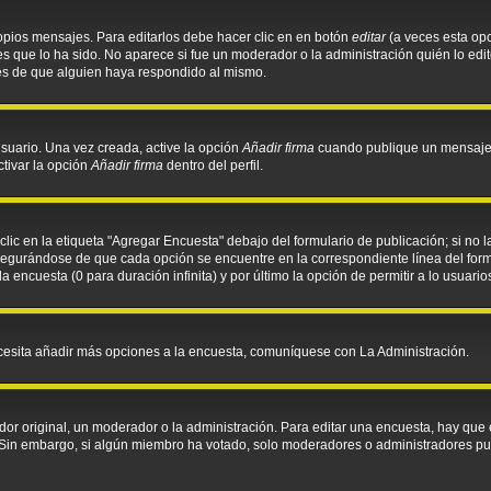
opios mensajes. Para editarlos debe hacer clic en en botón
editar
(a veces esta opc
 que lo ha sido. No aparece si fue un moderador o la administración quién lo edit
és de que alguien haya respondido al mismo.
suario. Una vez creada, active la opción
Añadir firma
cuando publique un mensaje. 
ctivar la opción
Añadir firma
dentro del perfil.
ic en la etiqueta "Agregar Encuesta" debajo del formulario de publicación; si no l
asegurándose de que cada opción se encuentre en la correspondiente línea del for
la encuesta (0 para duración infinita) y por último la opción de permitir a lo usuari
necesita añadir más opciones a la encuesta, comuníquese con La Administración.
r original, un moderador o la administración. Para editar una encuesta, hay que e
. Sin embargo, si algún miembro ha votado, solo moderadores o administradores pu