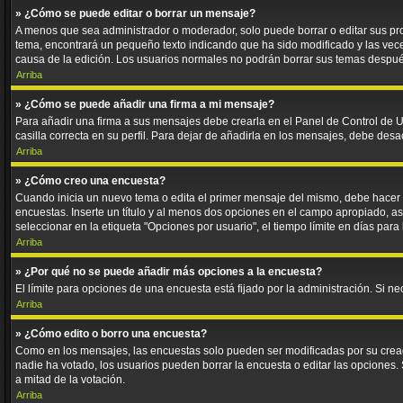
» ¿Cómo se puede editar o borrar un mensaje?
A menos que sea administrador o moderador, solo puede borrar o editar sus pr
tema, encontrará un pequeño texto indicando que ha sido modificado y las veces
causa de la edición. Los usuarios normales no podrán borrar sus temas despu
Arriba
» ¿Cómo se puede añadir una firma a mi mensaje?
Para añadir una firma a sus mensajes debe crearla en el Panel de Control de U
casilla correcta en su perfil. Para dejar de añadirla en los mensajes, debe desa
Arriba
» ¿Cómo creo una encuesta?
Cuando inicia un nuevo tema o edita el primer mensaje del mismo, debe hacer cl
encuestas. Inserte un título y al menos dos opciones en el campo apropiado, 
seleccionar en la etiqueta "Opciones por usuario", el tiempo límite en días para 
Arriba
» ¿Por qué no se puede añadir más opciones a la encuesta?
El límite para opciones de una encuesta está fijado por la administración. Si 
Arriba
» ¿Cómo edito o borro una encuesta?
Como en los mensajes, las encuestas solo pueden ser modificadas por su creado
nadie ha votado, los usuarios pueden borrar la encuesta o editar las opciones
a mitad de la votación.
Arriba