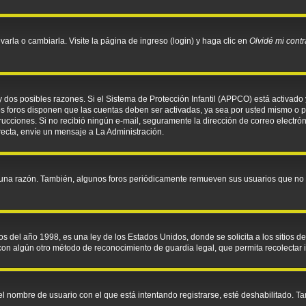
rla o cambiarla. Visite la página de ingreso (login) y haga clic en
Olvidé mi cont
y dos posibles razones. Si el Sistema de Protección Infantil (APPCO) está activado 
os foros disponen que las cuentas deben ser activadas, ya sea por usted mismo o po
instrucciones. Si no recibió ningún e-mail, seguramente la dirección de correo electr
recta, envíe un mensaje a La Administración.
guna razón. También, algunos foros periódicamente remueven sus usuarios que no p
l año 1998, es una ley de los Estados Unidos, donde se solicita a los sitios de I
o con algún otro método de reconocimiento de guardia legal, que permita recolectar
el nombre de usuario con el que está intentando registrarse, esté deshabilitado. 