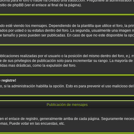
ioma para el foro o nadie ha creado una traducción. Pregúntele al administrador si
tio de phpBB (ver el enlace al final de la página).
sté viendo los mensajes. Dependiendo de la plantilla que utilice el foro, la pri
icados por usted o su estatus dentro del foro. La segunda, usualmente una imagen
que tamaño y peso pueden ser publicadas. En caso de que no este disponible la op
licaciones realizadas por el usuario o la posición del mismo dentro del foro, e.j
e de sus privilegios de publicación solo para incrementar su rango. La mayoría de 
idas mas drásticas, como la expulsión del foro.
 registre!
o, si la administración habilita la opción. Esto es para prevenir el uso malicioso d
Publicación de mensajes
 en el enlace de registro, generalmente arriba de cada página. Seguramente necesit
emas, Puede votar en las encuestas, etc.