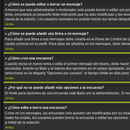
» ¿Cómo se puede editar o borrar un mensaje?
A menos que sea administrador o moderador, solo puede borrar o editar sus pr
tema, encontrará un pequeño texto indicando que ha sido modificado y las veces
causa de la edición. Los usuarios normales no podrán borrar sus temas despu
Arriba
» ¿Cómo se puede añadir una firma a mi mensaje?
Para añadir una firma a sus mensajes debe crearla en el Panel de Control de U
casilla correcta en su perfil. Para dejar de añadirla en los mensajes, debe desa
Arriba
» ¿Cómo creo una encuesta?
Cuando inicia un nuevo tema o edita el primer mensaje del mismo, debe hacer cl
encuestas. Inserte un título y al menos dos opciones en el campo apropiado, 
seleccionar en la etiqueta "Opciones por usuario", el tiempo límite en días para 
Arriba
» ¿Por qué no se puede añadir más opciones a la encuesta?
El límite para opciones de una encuesta está fijado por la administración. Si 
Arriba
» ¿Cómo edito o borro una encuesta?
Como en los mensajes, las encuestas solo pueden ser modificadas por su creado
nadie ha votado, los usuarios pueden borrar la encuesta o editar las opciones
a mitad de la votación.
Arriba