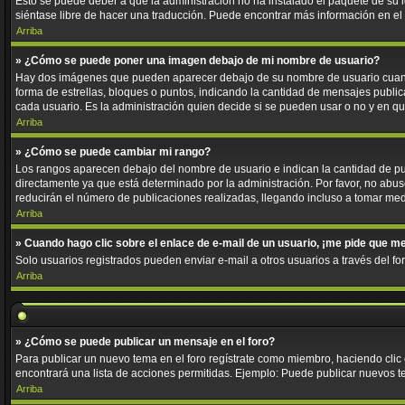
Esto se puede deber a que la administración no ha instalado el paquete de su id
siéntase libre de hacer una traducción. Puede encontrar más información en el si
Arriba
» ¿Cómo se puede poner una imagen debajo de mi nombre de usuario?
Hay dos imágenes que pueden aparecer debajo de su nombre de usuario cuando e
forma de estrellas, bloques o puntos, indicando la cantidad de mensajes publ
cada usuario. Es la administración quien decide si se pueden usar o no y en 
Arriba
» ¿Cómo se puede cambiar mi rango?
Los rangos aparecen debajo del nombre de usuario e indican la cantidad de pub
directamente ya que está determinado por la administración. Por favor, no abus
reducirán el número de publicaciones realizadas, llegando incluso a tomar med
Arriba
» Cuando hago clic sobre el enlace de e-mail de un usuario, ¡me pide que me
Solo usuarios registrados pueden enviar e-mail a otros usuarios a través del for
Arriba
» ¿Cómo se puede publicar un mensaje en el foro?
Para publicar un nuevo tema en el foro regístrate como miembro, haciendo clic
encontrará una lista de acciones permitidas. Ejemplo: Puede publicar nuevos t
Arriba