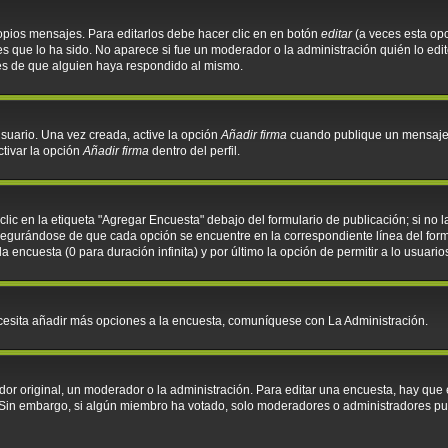
opios mensajes. Para editarlos debe hacer clic en en botón
editar
(a veces esta opc
 que lo ha sido. No aparece si fue un moderador o la administración quién lo edit
és de que alguien haya respondido al mismo.
suario. Una vez creada, active la opción
Añadir firma
cuando publique un mensaje. 
ctivar la opción
Añadir firma
dentro del perfil.
ic en la etiqueta "Agregar Encuesta" debajo del formulario de publicación; si no l
asegurándose de que cada opción se encuentre en la correspondiente línea del for
la encuesta (0 para duración infinita) y por último la opción de permitir a lo usuari
necesita añadir más opciones a la encuesta, comuníquese con La Administración.
r original, un moderador o la administración. Para editar una encuesta, hay que e
. Sin embargo, si algún miembro ha votado, solo moderadores o administradores pu