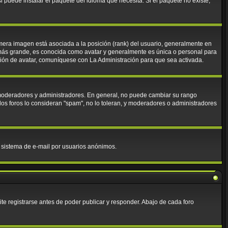
 puede instalar el paquete del idioma que necesita. Si el paquete no existe,
mera imagen está asociada a la posición (rank) del usuario, generalmente en
 más grande, es conocida como avatar y generalmente es única o personal para
ción de avatar, comuníquese con La Administración para que sea activada.
. moderadores y administradores. En general, no puede cambiar su rango
los foros lo consideran "spam", no lo toleran, y moderadores o administradores
el sistema de e-mail por usuarios anónimos.
e registrarse antes de poder publicar y responder. Abajo de cada foro