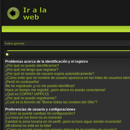
Índice general
Problemas acerca de la identificación y el registro
¿Por qué no puedo identificarme?
¿Por qué me tengo que registrar?
¿Por qué mi sesión de usuario expira automáticamente?
¿Cómo evito que mi nombre de usuario aparezca en las listas de usuarios iden
¡Perdí mi contraseña!
Me he registrado ¡y no me puedo identificar!
Hace un tiempo me registré, ¡pero ahora no puedo conectarme!
¿Qué es COPPA? (APPCO)
¿Por qué no puedo registrarme?
¿Cuál es la función de "Borrar todas las cookies del Sitio"?
Preferencias de usuario y configuraciones
¿Cómo se puede cambiar mi configuración?
¡La hora en los foros no es correcta!
Cambié la zona horaria en mi perfil, ¡pero la hora sigue siendo incorrecto!
¡Mi idioma no está en la lista!
¿Cómo se puede poner una imagen debajo de mi nombre de usuario?