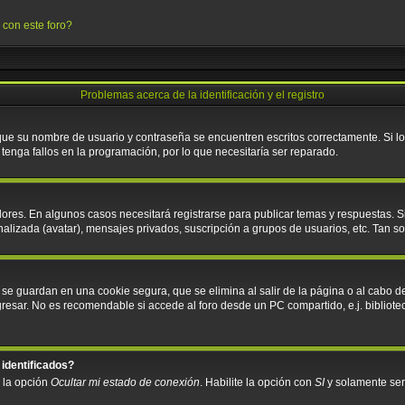
 con este foro?
Problemas acerca de la identificación y el registro
 que su nombre de usuario y contraseña se encuentren escritos correctamente. Si 
tenga fallos en la programación, por lo que necesitaría ser reparado.
ores. En algunos casos necesitará registrarse para publicar temas y respuestas. S
nalizada (avatar), mensajes privados, suscripción a grupos de usuarios, etc. Tan
 se guardan en una cookie segura, que se elimina al salir de la página o al cabo d
sar. No es recomendable si accede al foro desde un PC compartido, e.j. biblioteca, 
 identificados?
á la opción
Ocultar mi estado de conexión
. Habilite la opción con
SI
y solamente ser