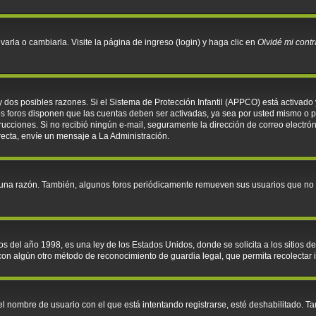
rla o cambiarla. Visite la página de ingreso (login) y haga clic en
Olvidé mi cont
y dos posibles razones. Si el Sistema de Protección Infantil (APPCO) está activado 
os foros disponen que las cuentas deben ser activadas, ya sea por usted mismo o po
instrucciones. Si no recibió ningún e-mail, seguramente la dirección de correo electr
recta, envíe un mensaje a La Administración.
guna razón. También, algunos foros periódicamente remueven sus usuarios que no p
l año 1998, es una ley de los Estados Unidos, donde se solicita a los sitios de I
o con algún otro método de reconocimiento de guardia legal, que permita recolectar
el nombre de usuario con el que está intentando registrarse, esté deshabilitado. 