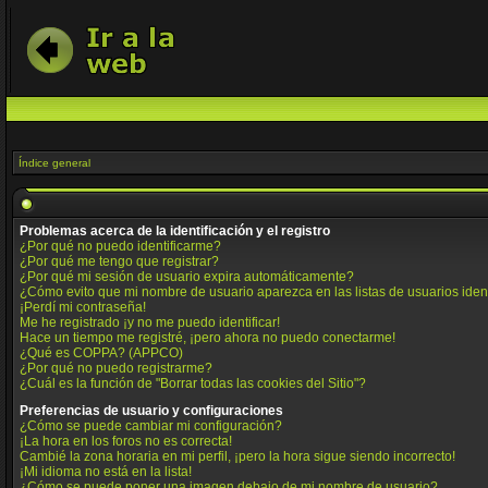
Índice general
Problemas acerca de la identificación y el registro
¿Por qué no puedo identificarme?
¿Por qué me tengo que registrar?
¿Por qué mi sesión de usuario expira automáticamente?
¿Cómo evito que mi nombre de usuario aparezca en las listas de usuarios iden
¡Perdí mi contraseña!
Me he registrado ¡y no me puedo identificar!
Hace un tiempo me registré, ¡pero ahora no puedo conectarme!
¿Qué es COPPA? (APPCO)
¿Por qué no puedo registrarme?
¿Cuál es la función de "Borrar todas las cookies del Sitio"?
Preferencias de usuario y configuraciones
¿Cómo se puede cambiar mi configuración?
¡La hora en los foros no es correcta!
Cambié la zona horaria en mi perfil, ¡pero la hora sigue siendo incorrecto!
¡Mi idioma no está en la lista!
¿Cómo se puede poner una imagen debajo de mi nombre de usuario?