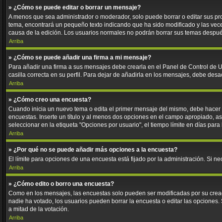
» ¿Cómo se puede editar o borrar un mensaje?
A menos que sea administrador o moderador, solo puede borrar o editar sus pr
tema, encontrará un pequeño texto indicando que ha sido modificado y las veces
causa de la edición. Los usuarios normales no podrán borrar sus temas despu
Arriba
» ¿Cómo se puede añadir una firma a mi mensaje?
Para añadir una firma a sus mensajes debe crearla en el Panel de Control de U
casilla correcta en su perfil. Para dejar de añadirla en los mensajes, debe desa
Arriba
» ¿Cómo creo una encuesta?
Cuando inicia un nuevo tema o edita el primer mensaje del mismo, debe hacer cl
encuestas. Inserte un título y al menos dos opciones en el campo apropiado, 
seleccionar en la etiqueta "Opciones por usuario", el tiempo límite en días para 
Arriba
» ¿Por qué no se puede añadir más opciones a la encuesta?
El límite para opciones de una encuesta está fijado por la administración. Si 
Arriba
» ¿Cómo edito o borro una encuesta?
Como en los mensajes, las encuestas solo pueden ser modificadas por su creado
nadie ha votado, los usuarios pueden borrar la encuesta o editar las opciones
a mitad de la votación.
Arriba