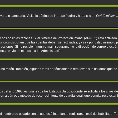
rla o cambiarla. Visite la página de ingreso (login) y haga clic en
Olvidé mi cont
y dos posibles razones. Si el Sistema de Protección Infantil (APPCO) está activado 
os foros disponen que las cuentas deben ser activadas, ya sea por usted mismo o po
instrucciones. Si no recibió ningún e-mail, seguramente la dirección de correo electr
recta, envíe un mensaje a La Administración.
guna razón. También, algunos foros periódicamente remueven sus usuarios que no p
l año 1998, es una ley de los Estados Unidos, donde se solicita a los sitios de I
o con algún otro método de reconocimiento de guardia legal, que permita recolectar
el nombre de usuario con el que está intentando registrarse, esté deshabilitado. 