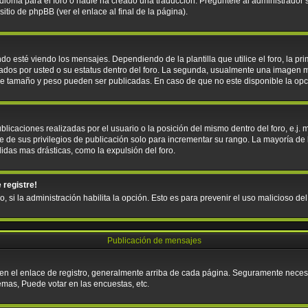
ioma para el foro o nadie ha creado una traducción. Pregúntele al administrador si
tio de phpBB (ver el enlace al final de la página).
sté viendo los mensajes. Dependiendo de la plantilla que utilice el foro, la pri
icados por usted o su estatus dentro del foro. La segunda, usualmente una imagen
que tamaño y peso pueden ser publicadas. En caso de que no este disponible la op
licaciones realizadas por el usuario o la posición del mismo dentro del foro, e.j
e de sus privilegios de publicación solo para incrementar su rango. La mayoría de 
idas mas drásticas, como la expulsión del foro.
 registre!
o, si la administración habilita la opción. Esto es para prevenir el uso malicioso d
Publicación de mensajes
 en el enlace de registro, generalmente arriba de cada página. Seguramente necesit
emas, Puede votar en las encuestas, etc.