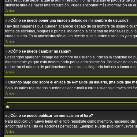
Esto se puede deber a que la administración no ha instalado el paquete de su id
siéntase libre de hacer una traducción. Puede encontrar más información en el si
Arriba
» ¿Cómo se puede poner una imagen debajo de mi nombre de usuario?
Hay dos imágenes que pueden aparecer debajo de su nombre de usuario cuando e
forma de estrellas, bloques o puntos, indicando la cantidad de mensajes publ
cada usuario. Es la administración quien decide si se pueden usar o no y en 
Arriba
» ¿Cómo se puede cambiar mi rango?
Los rangos aparecen debajo del nombre de usuario e indican la cantidad de pub
directamente ya que está determinado por la administración. Por favor, no abus
reducirán el número de publicaciones realizadas, llegando incluso a tomar med
Arriba
» Cuando hago clic sobre el enlace de e-mail de un usuario, ¡me pide que me
Solo usuarios registrados pueden enviar e-mail a otros usuarios a través del for
Arriba
» ¿Cómo se puede publicar un mensaje en el foro?
Para publicar un nuevo tema en el foro regístrate como miembro, haciendo clic
encontrará una lista de acciones permitidas. Ejemplo: Puede publicar nuevos t
Arriba