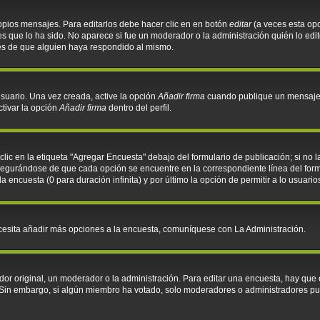
opios mensajes. Para editarlos debe hacer clic en en botón
editar
(a veces esta opc
 que lo ha sido. No aparece si fue un moderador o la administración quién lo edit
és de que alguien haya respondido al mismo.
suario. Una vez creada, active la opción
Añadir firma
cuando publique un mensaje. 
ctivar la opción
Añadir firma
dentro del perfil.
ic en la etiqueta "Agregar Encuesta" debajo del formulario de publicación; si no l
asegurándose de que cada opción se encuentre en la correspondiente línea del for
la encuesta (0 para duración infinita) y por último la opción de permitir a lo usuari
necesita añadir más opciones a la encuesta, comuníquese con La Administración.
r original, un moderador o la administración. Para editar una encuesta, hay que e
. Sin embargo, si algún miembro ha votado, solo moderadores o administradores pu