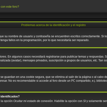
 con este foro?
Problemas acerca de la identificación y el registro
 que su nombre de usuario y contraseña se encuentren escritos correctamente. Si 
tenga fallos en la programación, por lo que necesitaría ser reparado.
ores. En algunos casos necesitará registrarse para publicar temas y respuestas. S
nalizada (avatar), mensajes privados, suscripción a grupos de usuarios, etc. Tan
 se guardan en una cookie segura, que se elimina al salir de la página o al cabo d
sar. No es recomendable si accede al foro desde un PC compartido, e.j. biblioteca, 
 identificados?
á la opción
Ocultar mi estado de conexión
. Habilite la opción con
SI
y solamente ser