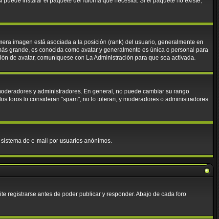
 puede instalar el paquete del idioma que necesita. Si el paquete no existe,
mera imagen está asociada a la posición (rank) del usuario, generalmente en
 más grande, es conocida como avatar y generalmente es única o personal para
ción de avatar, comuníquese con La Administración para que sea activada.
. moderadores y administradores. En general, no puede cambiar su rango
los foros lo consideran "spam", no lo toleran, y moderadores o administradores
el sistema de e-mail por usuarios anónimos.
e registrarse antes de poder publicar y responder. Abajo de cada foro