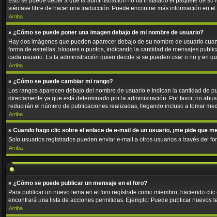
Esto se puede deber a que la administración no ha instalado el paquete de su id
siéntase libre de hacer una traducción. Puede encontrar más información en el si
Arriba
» ¿Cómo se puede poner una imagen debajo de mi nombre de usuario?
Hay dos imágenes que pueden aparecer debajo de su nombre de usuario cuando e
forma de estrellas, bloques o puntos, indicando la cantidad de mensajes publ
cada usuario. Es la administración quien decide si se pueden usar o no y en 
Arriba
» ¿Cómo se puede cambiar mi rango?
Los rangos aparecen debajo del nombre de usuario e indican la cantidad de pub
directamente ya que está determinado por la administración. Por favor, no abus
reducirán el número de publicaciones realizadas, llegando incluso a tomar med
Arriba
» Cuando hago clic sobre el enlace de e-mail de un usuario, ¡me pide que me
Solo usuarios registrados pueden enviar e-mail a otros usuarios a través del for
Arriba
» ¿Cómo se puede publicar un mensaje en el foro?
Para publicar un nuevo tema en el foro regístrate como miembro, haciendo clic
encontrará una lista de acciones permitidas. Ejemplo: Puede publicar nuevos t
Arriba