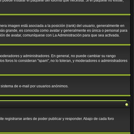
 puede instalar el paquete del idioma que necesita. Si el paquete no existe,
mera imagen está asociada a la posición (rank) del usuario, generalmente en
 más grande, es conocida como avatar y generalmente es única o personal para
ción de avatar, comuníquese con La Administración para que sea activada.
. moderadores y administradores. En general, no puede cambiar su rango
los foros lo consideran "spam", no lo toleran, y moderadores o administradores
el sistema de e-mail por usuarios anónimos.
e registrarse antes de poder publicar y responder. Abajo de cada foro