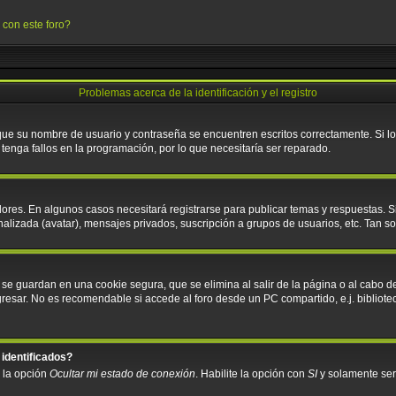
 con este foro?
Problemas acerca de la identificación y el registro
 que su nombre de usuario y contraseña se encuentren escritos correctamente. Si 
tenga fallos en la programación, por lo que necesitaría ser reparado.
ores. En algunos casos necesitará registrarse para publicar temas y respuestas. S
nalizada (avatar), mensajes privados, suscripción a grupos de usuarios, etc. Tan
 se guardan en una cookie segura, que se elimina al salir de la página o al cabo d
sar. No es recomendable si accede al foro desde un PC compartido, e.j. biblioteca, 
 identificados?
á la opción
Ocultar mi estado de conexión
. Habilite la opción con
SI
y solamente ser