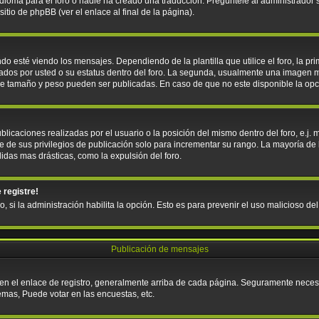
ioma para el foro o nadie ha creado una traducción. Pregúntele al administrador si
tio de phpBB (ver el enlace al final de la página).
sté viendo los mensajes. Dependiendo de la plantilla que utilice el foro, la pri
icados por usted o su estatus dentro del foro. La segunda, usualmente una imagen
que tamaño y peso pueden ser publicadas. En caso de que no este disponible la op
licaciones realizadas por el usuario o la posición del mismo dentro del foro, e.j
e de sus privilegios de publicación solo para incrementar su rango. La mayoría de 
idas mas drásticas, como la expulsión del foro.
 registre!
o, si la administración habilita la opción. Esto es para prevenir el uso malicioso d
Publicación de mensajes
 en el enlace de registro, generalmente arriba de cada página. Seguramente necesit
emas, Puede votar en las encuestas, etc.