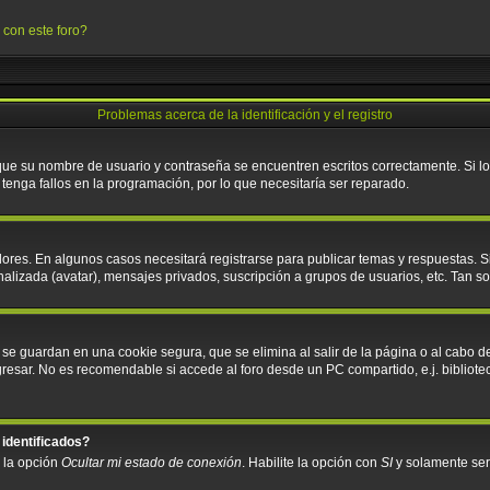
 con este foro?
Problemas acerca de la identificación y el registro
 que su nombre de usuario y contraseña se encuentren escritos correctamente. Si 
tenga fallos en la programación, por lo que necesitaría ser reparado.
ores. En algunos casos necesitará registrarse para publicar temas y respuestas. S
nalizada (avatar), mensajes privados, suscripción a grupos de usuarios, etc. Tan
 se guardan en una cookie segura, que se elimina al salir de la página o al cabo d
sar. No es recomendable si accede al foro desde un PC compartido, e.j. biblioteca, 
 identificados?
á la opción
Ocultar mi estado de conexión
. Habilite la opción con
SI
y solamente ser