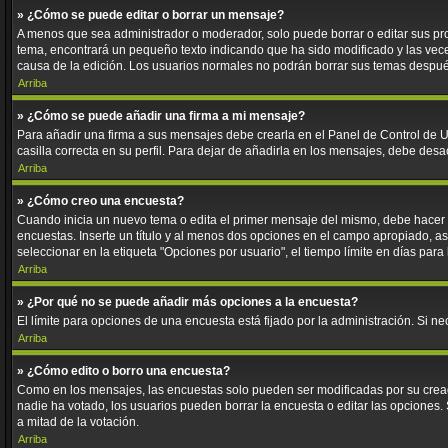
» ¿Cómo se puede editar o borrar un mensaje?
A menos que sea administrador o moderador, solo puede borrar o editar sus pr
tema, encontrará un pequeño texto indicando que ha sido modificado y las veces
causa de la edición. Los usuarios normales no podrán borrar sus temas despu
Arriba
» ¿Cómo se puede añadir una firma a mi mensaje?
Para añadir una firma a sus mensajes debe crearla en el Panel de Control de U
casilla correcta en su perfil. Para dejar de añadirla en los mensajes, debe desa
Arriba
» ¿Cómo creo una encuesta?
Cuando inicia un nuevo tema o edita el primer mensaje del mismo, debe hacer cl
encuestas. Inserte un título y al menos dos opciones en el campo apropiado, 
seleccionar en la etiqueta "Opciones por usuario", el tiempo límite en días para 
Arriba
» ¿Por qué no se puede añadir más opciones a la encuesta?
El límite para opciones de una encuesta está fijado por la administración. Si 
Arriba
» ¿Cómo edito o borro una encuesta?
Como en los mensajes, las encuestas solo pueden ser modificadas por su creado
nadie ha votado, los usuarios pueden borrar la encuesta o editar las opciones
a mitad de la votación.
Arriba