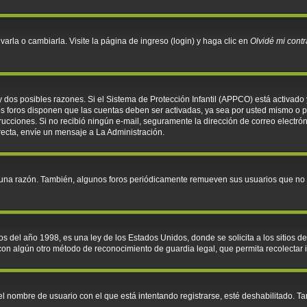
rla o cambiarla. Visite la página de ingreso (login) y haga clic en
Olvidé mi cont
y dos posibles razones. Si el Sistema de Protección Infantil (APPCO) está activado 
os foros disponen que las cuentas deben ser activadas, ya sea por usted mismo o po
instrucciones. Si no recibió ningún e-mail, seguramente la dirección de correo electr
recta, envíe un mensaje a La Administración.
guna razón. También, algunos foros periódicamente remueven sus usuarios que no p
l año 1998, es una ley de los Estados Unidos, donde se solicita a los sitios de I
o con algún otro método de reconocimiento de guardia legal, que permita recolectar
el nombre de usuario con el que está intentando registrarse, esté deshabilitado. 