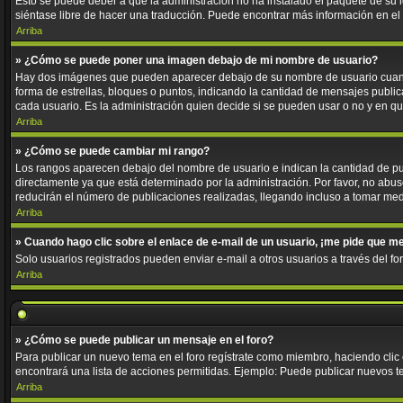
Esto se puede deber a que la administración no ha instalado el paquete de su id
siéntase libre de hacer una traducción. Puede encontrar más información en el si
Arriba
» ¿Cómo se puede poner una imagen debajo de mi nombre de usuario?
Hay dos imágenes que pueden aparecer debajo de su nombre de usuario cuando e
forma de estrellas, bloques o puntos, indicando la cantidad de mensajes publ
cada usuario. Es la administración quien decide si se pueden usar o no y en 
Arriba
» ¿Cómo se puede cambiar mi rango?
Los rangos aparecen debajo del nombre de usuario e indican la cantidad de pub
directamente ya que está determinado por la administración. Por favor, no abus
reducirán el número de publicaciones realizadas, llegando incluso a tomar med
Arriba
» Cuando hago clic sobre el enlace de e-mail de un usuario, ¡me pide que me
Solo usuarios registrados pueden enviar e-mail a otros usuarios a través del for
Arriba
» ¿Cómo se puede publicar un mensaje en el foro?
Para publicar un nuevo tema en el foro regístrate como miembro, haciendo clic
encontrará una lista de acciones permitidas. Ejemplo: Puede publicar nuevos t
Arriba