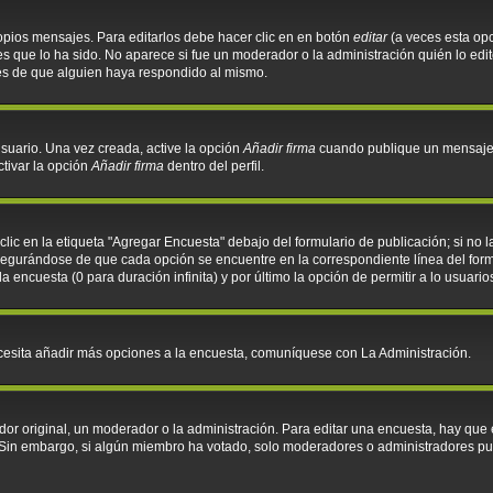
opios mensajes. Para editarlos debe hacer clic en en botón
editar
(a veces esta opc
 que lo ha sido. No aparece si fue un moderador o la administración quién lo edit
és de que alguien haya respondido al mismo.
suario. Una vez creada, active la opción
Añadir firma
cuando publique un mensaje. 
ctivar la opción
Añadir firma
dentro del perfil.
ic en la etiqueta "Agregar Encuesta" debajo del formulario de publicación; si no l
asegurándose de que cada opción se encuentre en la correspondiente línea del for
la encuesta (0 para duración infinita) y por último la opción de permitir a lo usuari
necesita añadir más opciones a la encuesta, comuníquese con La Administración.
r original, un moderador o la administración. Para editar una encuesta, hay que e
. Sin embargo, si algún miembro ha votado, solo moderadores o administradores pu