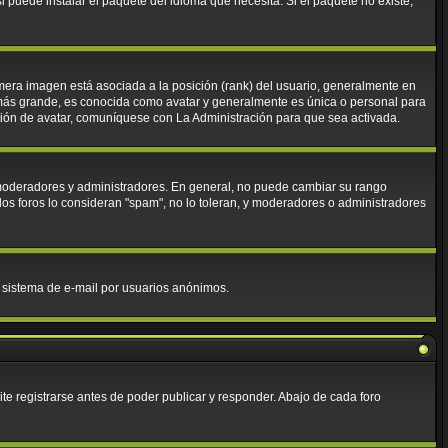
 puede instalar el paquete del idioma que necesita. Si el paquete no existe,
mera imagen está asociada a la posición (rank) del usuario, generalmente en
 más grande, es conocida como avatar y generalmente es única o personal para
ción de avatar, comuníquese con La Administración para que sea activada.
. moderadores y administradores. En general, no puede cambiar su rango
los foros lo consideran "spam", no lo toleran, y moderadores o administradores
el sistema de e-mail por usuarios anónimos.
e registrarse antes de poder publicar y responder. Abajo de cada foro