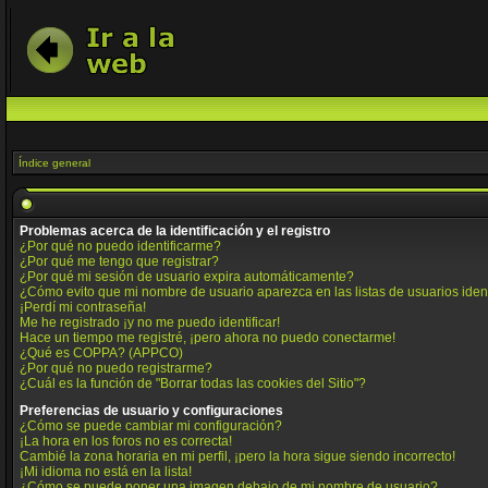
Índice general
Problemas acerca de la identificación y el registro
¿Por qué no puedo identificarme?
¿Por qué me tengo que registrar?
¿Por qué mi sesión de usuario expira automáticamente?
¿Cómo evito que mi nombre de usuario aparezca en las listas de usuarios iden
¡Perdí mi contraseña!
Me he registrado ¡y no me puedo identificar!
Hace un tiempo me registré, ¡pero ahora no puedo conectarme!
¿Qué es COPPA? (APPCO)
¿Por qué no puedo registrarme?
¿Cuál es la función de "Borrar todas las cookies del Sitio"?
Preferencias de usuario y configuraciones
¿Cómo se puede cambiar mi configuración?
¡La hora en los foros no es correcta!
Cambié la zona horaria en mi perfil, ¡pero la hora sigue siendo incorrecto!
¡Mi idioma no está en la lista!
¿Cómo se puede poner una imagen debajo de mi nombre de usuario?